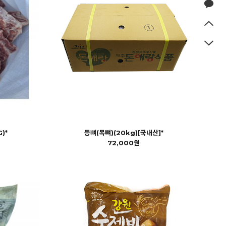
)*
등뼈(목뼈)(20kg)[국내산]*
72,000원