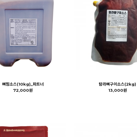
뼈찜소스(10kg)_파트너
탐라뼈구이소스(2kg)
72,000원
13,000원