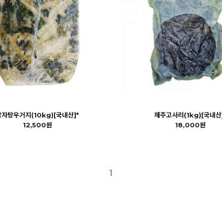
감자탕우거지(10kg)[국내산]*
제주고사리(1kg)[국내산]
12,500원
18,000원
1