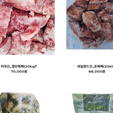
미국산_절단목뼈(20kg)*
네덜란드산_돈목뼈(20KG
70,000원
66,000원