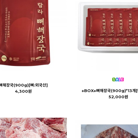
뼈해장국(900g)[뼈:외국산]
◈BOX◈뼈해장국(900g)*13개
4,300원
52,000원