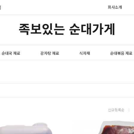
]
회사소개
족보있는 순대가게
순대국 재료
감자탕 재료
식자재
순대볶음 재료
신규등록순