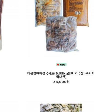
대용량뼈해장국세트(8.95kg)[뼈:외국산, 우거지:
국내산]
38,000원