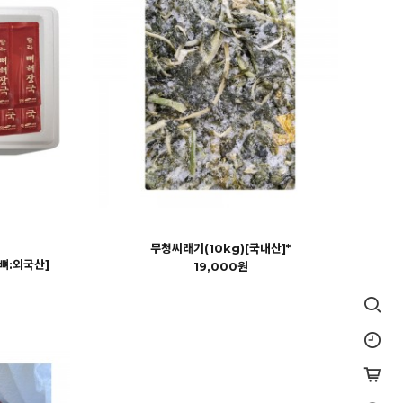
무청씨래기(10kg)[국내산]*
[뼈:외국산]
19,000원