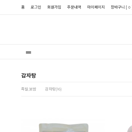
홈
로그인
회원가입
주문내역
마이페이지
장바구니 [
0
감자탕
족발,보쌈
감자탕(16)