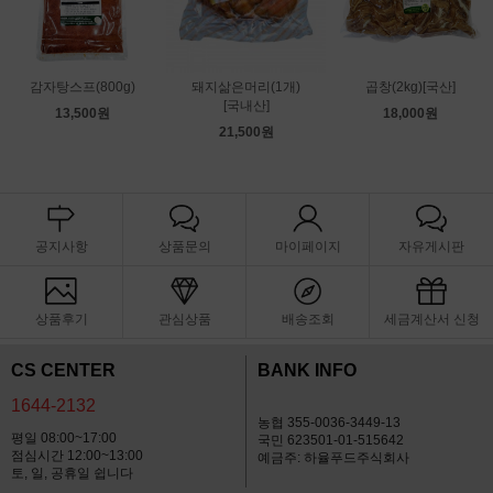
감자탕스프(800g)
돼지삶은머리(1개)
곱창(2kg)[국산]
[국내산]
13,500원
18,000원
21,500원
공지사항
상품문의
마이페이지
자유게시판
상품후기
관심상품
배송조회
세금계산서 신청
CS CENTER
BANK INFO
1644-2132
농협 355-0036-3449-13
평일 08:00~17:00
국민 623501-01-515642
점심시간 12:00~13:00
예금주: 하율푸드주식회사
토, 일, 공휴일 쉽니다