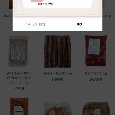
황태해장국(600g)[황태:
제주삶은머리(1개)[국산]
돈골육수(1kg)[국내산]
러시아산]
21,500원
9,500원
다시 보지 않기
닫기
2,700원
순대국육수(400g)
볶음용누드순대(2kg)
매운다대기(1kg)
[돈골엑기스:국산,
8,000원
10,500원
정제소금:국산]
9,500원