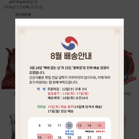
◈BOX◈뼈해장국
(900g)*13개[뼈:외국산]
52,000원
BEST OF BEST
찰순대(2kg)
최부자육개장(600g)
탕용토종순대(2kg)
7,000원
3,000원
13,500원