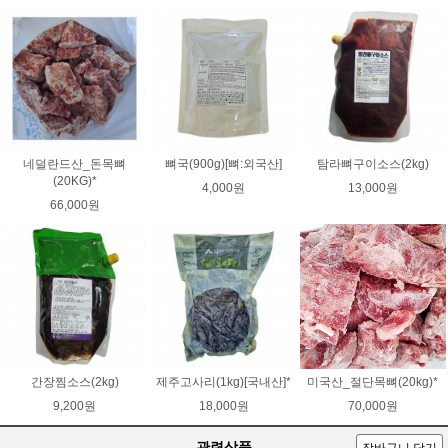
네덜란드산_돈목뼈
뼈국(900g)[뼈:외국산]
탐라뼈구이소스(2kg)
(20KG)*
4,000원
13,000원
66,000원
간장찜소스(2kg)
제주고사리(1kg)[국내산]*
미국산_절단목뼈(20kg)*
9,200원
18,000원
70,000원
관련상품