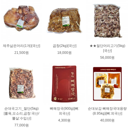
제주삶은머리(1개)[국산]
곱창(2kg)[국산]
★★절단머리고기(5kg)
[국산]
21,500원
18,000원
56,000원
순대국고기_절단(5kg)
뼈해장국(900g)[뼈:
순대보감 뼈해장국대용량
[롤육,오소리,곱창:국산/
외국산]
(8.95kg)[뼈:외국산]
뽈살:수입산]
4,300원
40,000원
77,000원