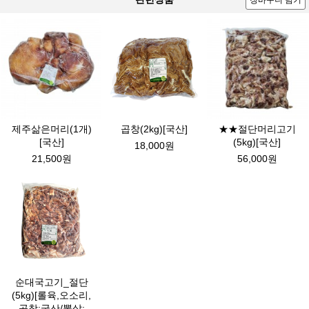
장바구니 담기
제주삶은머리(1개)
곱창(2kg)[국산]
★★절단머리고기
[국산]
(5kg)[국산]
18,000원
21,500원
56,000원
순대국고기_절단
(5kg)[롤육,오소리,
곱창:국산/뽈살: