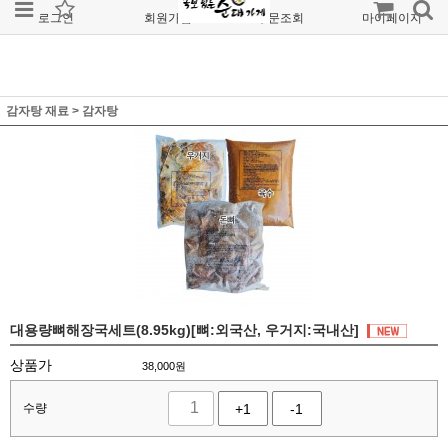
로그인
회원가입
주문조회
마이페이지
감자탕 재료
>
감자탕
대용량뼈해장국세트(8.95kg)[뼈:외국산, 우거지:국내산]
상품가
38,000
원
수량
+1
-1